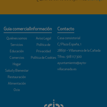
Guia comercial
Información
Contacto
Casa consistorial
Quiénes somos
Aviso Legal
C/ Plaza España, 1
Servicios
Política de
28691 – Villanueva de la Cañada
Educación
Privacidad
Tlfno.:
918 117 300
Comercios
Política de Cookies
ayuntamiento@ayto-
Hogar
villacanada.es
Salud y Bienestar
Restauración
Alimentación
Ocio