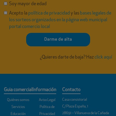
Soy mayor de edad
Acepto la
política de privacidad
y las
bases legales de
los sorteos organizados en la página web municipal
portal comercio local
Darme de alta
¿Quieres darte de baja? Haz
click aquí
Guia comercial
Información
Contacto
Casa consistorial
Quiénes somos
Aviso Legal
C/ Plaza España, 1
Servicios
Política de
28691 – Villanueva de la Cañada
Educación
Privacidad