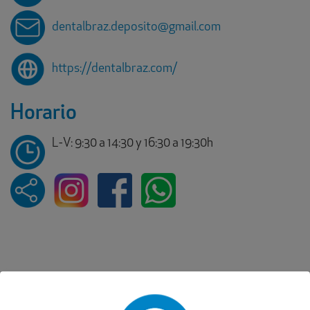
dentalbraz.deposito@gmail.com
https://dentalbraz.com/
Horario
L-V: 9:30 a 14:30 y 16:30 a 19:30h