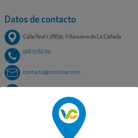
Datos de contacto
Calle Real 1 28691, Villanueva de La Cañada
918 15 62 09
contacto@costimar.com
https://costimar.com/