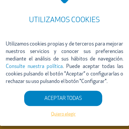
UTILIZAMOS COOKIES
Utilizamos cookies propias y de terceros para mejorar
Suscríbete a nuestra newsletter
nuestros servicios y conocer sus preferencias
mediante el análisis de sus hábitos de navegación.
Consulte nuestra política
. Puede aceptar todas las
¿Quieres ser el primero en informarte sobre las
cookies pulsando el botón "Aceptar” o configurarlas o
promociones de tus negocios favoritos de Villanueva de
rechazar su uso pulsando el botón "Configurar".
la Cañada?
Es muy fácil. Solo tienes que seleccionar las categorías
ACEPTAR TODAS
de negocios de las que te quieras informar y suscribirte
a la newsletter. Semanalmente recibirás un email con las
Quiero elegir
promociones publicadas por estos negocios.