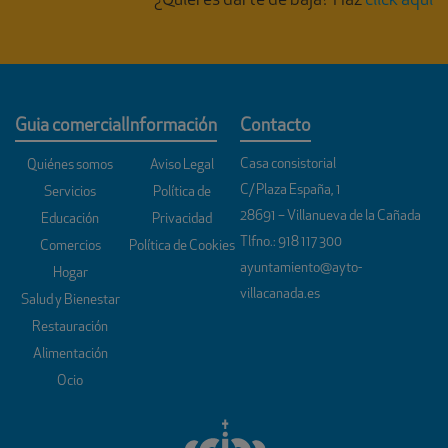
¿Quieres darte de baja? Haz
click aquí
Guia comercial
Información
Contacto
Casa consistorial
Quiénes somos
Aviso Legal
C/ Plaza España, 1
Servicios
Política de
28691 – Villanueva de la Cañada
Educación
Privacidad
Tlfno.:
918 117 300
Comercios
Política de Cookies
ayuntamiento@ayto-
Hogar
villacanada.es
Salud y Bienestar
Restauración
Alimentación
Ocio