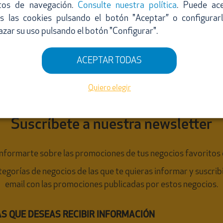
tos de navegación.
Consulte nuestra política
. Puede ac
s las cookies pulsando el botón "Aceptar” o configurar
azar su uso pulsando el botón "Configurar".
ACEPTAR TODAS
Quiero elegir
Suscríbete a nuestra newsletter
 informarte sobre las promociones de tus negocios favoritos 
ategorías de negocios de las que te quieras informar y suscri
email con las promociones publicadas por estos negocios.
LAS QUE DESEAS RECIBIR INFORMACIÓN