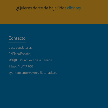
¿Quieres darte de baja? Haz
click aquí
Contacto
Casa consistorial
C/ Plaza España, 1
28691 – Villanueva de la Cañada
Tlfno.:
918 117 300
ayuntamiento@ayto-villacanada.es