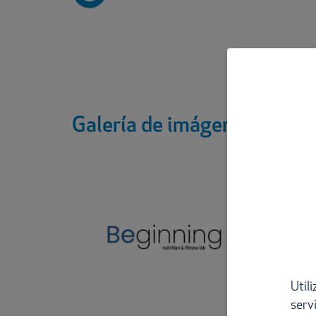
Galería de imágenes
Util
serv