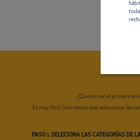
hábi
toda
rech
¿Quieres ser el primero en
Es muy fácil. Solo tienes que seleccionar las c
PASO 1. SELECIONA LAS CATEGORÍAS DE 