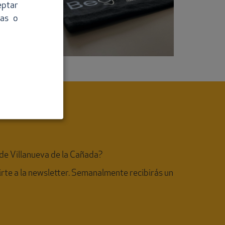
eptar
las o
de Villanueva de la Cañada?
birte a la newsletter. Semanalmente recibirás un