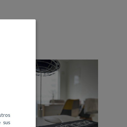
stros
e sus