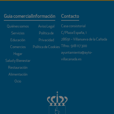
Guia comercial
Información
Contacto
Casa consistorial
Quiénes somos
Aviso Legal
C/ Plaza España, 1
Servicios
Política de
28691 – Villanueva de la Cañada
Educación
Privacidad
Tlfno.:
918 117 300
Comercios
Política de Cookies
ayuntamiento@ayto-
Hogar
villacanada.es
Salud y Bienestar
Restauración
Alimentación
Ocio